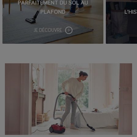
PARFAITEMENT DU SOL AU
PLAFOND
L'HI
JE DÉCOUVRE