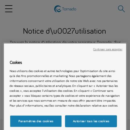
Recher
Menu
Notice d\u0027utilisation
Trouvez la notice d'utilisation de votre aspirateur Tornado . Sur
notre boutique en ligne vous trouverez les accessoires et pièces
Continuer sans accepter
détachées adaptés à votre appareil.
Cookies
Nous utilisons des cookies et autres technologies pour l’optimisation du site ainsi
qu’à des fins promotionnelles et marketing. Nous partageons également des
informations concernant votre utilisation de notre site Web avec nos partenaires
de réseaux sociaux, publicitaires et analytiques. En cliquant sur « Autoriser tous les
cookies », vous acceptez l'utilisation des cookies. En cliquant « Continuer sans
accepter » vous bloquez certains types de cookies et votre expérience de navigation
et les services que nous sommes en mesure de vous offrir peuvent être impactés.
Pour plus d'informations, veuillez consulter notre déclaration relative aux cookies.
Paramètres des cookies
Autoriser tous les cookies