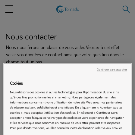
Recher
Menu
Nous contacter
Nous nous ferons un plaisir de vous aider. Veuillez à cet effet
saisir vos données de contact ainsi que votre question dans le
champ tout un bas.
Continuer sans accepter
EMAIL
TECHNICIEN AGRÉÉ
Cookies
Nous utilisons des cookies et autres technologies pour l’optimisation du site ainsi
qu’à des fins promotionnelles et marketing. Nous partageons également des
informations concernant votre utilisation de notre site Web avec nos partenaires
Service Conseils Consommateurs Tornado
de réseaux sociaux, publicitaires et analytiques. En cliquant sur « Autoriser tous les
cookies », vous acceptez l'utilisation des cookies. En cliquant « Continuer sans
accepter » vous bloquez certains types de cookies et votre expérience de navigation
et les services que nous sommes en mesure de vous offrir peuvent être impactés.
Pour plus d'informations, veuillez consulter notre déclaration relative aux cookies.
Informations relatives à l'entreprise