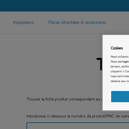
Aspirateurs
Pièces détachées et accessoires
Cookies
Nous utilisons
Télé
Nous partageo
sociaux, publi
cliquant « Con
nous sommes e
relative aux c
Trouver la fiche produit correspondant au produit conform
Rechercher
Introduisez ci-dessous le numéro de produit/PNC de votre 