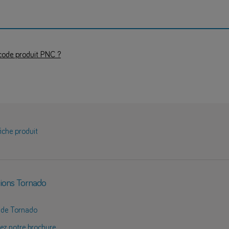
code produit PNC ?
fiche produit
ions Tornado
 de Tornado
ez notre brochure