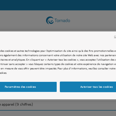
C
 des cookies et autres technologies pour l’optimisation du site ainsi qu’à des fins promotionnelles 
charger la fiche pr
ns également des informations concernant votre utilisation de notre site Web avec nos partenair
citaires et analytiques. En cliquant sur « Autoriser tous les cookies », vous acceptez l'utilisation des 
tinuer sans accepter » vous bloquez certains types de cookies et votre expérience de navigation et
n mesure de vous offrir peuvent être impactés. Pour plus d'informations, veuillez consulter notre
ookies.
Paramètres des cookies
Autoriser tous les cookies
ément à la directive d'application de la réglementation 665/2013 de l'UE.
appareil (9 chiffres)