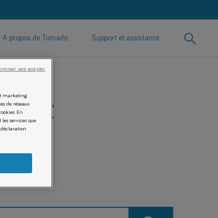
Rechercher
A propos de Tornado
Support et assistance
ontinuer sans accepter
et marketing.
oduit
es de réseaux
cookies. En
 les services que
 déclaration