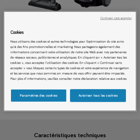
Tapez pour zoomer
Continuer sans accepter
Cookies
Nous utilisons des cookies et autres technologies pour l’optimisation du site ainsi
TOEG42EB
qu’à des fins promotionnelles et marketing. Nous partageons également des
Aspirateur avec sac
informations concernant votre utilisation de notre site Web avec nos partenaires
de réseaux sociaux, publicitaires et analytiques. En cliquant sur « Autoriser tous les
cookies », vous acceptez l'utilisation des cookies. En cliquant « Continuer sans
accepter » vous bloquez certains types de cookies et votre expérience de navigation
et les services que nous sommes en mesure de vous offrir peuvent être impactés.
Pour plus d'informations, veuillez consulter notre déclaration relative aux cookies.
Compact, léger et performant. Easy Go est aussi ultra maniable. Il
est facile à transporter grâce à sa poignée de transport. Doté d'un
filtre hygiène 12 lavable, sa filtration est excellente. Deux petits
Paramètres des cookies
Autoriser tous les cookies
accessoires toujours à leur place dans leur compartiment vous
faciliteront la tâche.
Caractéristiques techniques