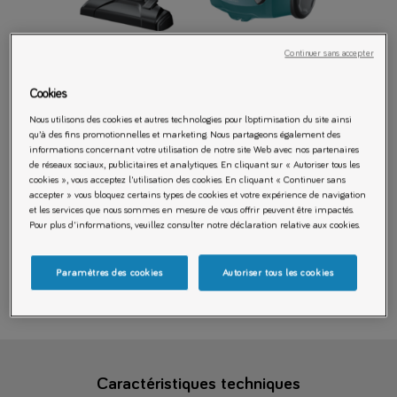
Tapez pour zoomer
Continuer sans accepter
Cookies
Nous utilisons des cookies et autres technologies pour l’optimisation du site ainsi
TOEG44PBM
qu’à des fins promotionnelles et marketing. Nous partageons également des
Aspirateur avec sac
informations concernant votre utilisation de notre site Web avec nos partenaires
de réseaux sociaux, publicitaires et analytiques. En cliquant sur « Autoriser tous les
cookies », vous acceptez l'utilisation des cookies. En cliquant « Continuer sans
accepter » vous bloquez certains types de cookies et votre expérience de navigation
et les services que nous sommes en mesure de vous offrir peuvent être impactés.
Pour plus d'informations, veuillez consulter notre déclaration relative aux cookies.
Compact, léger et performant. Easy Go est aussi ultra maniable. Il
est facile à transporter grâce à sa poignée de transport. Doté d'un
filtre hygiène 12 lavable, sa filtration est excellente. Deux petits
Paramètres des cookies
Autoriser tous les cookies
accessoires toujours à leur place dans leur compartiment vous
faciliteront la tâche.
Caractéristiques techniques